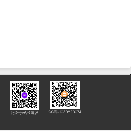
QQ群:1039820074
公众号:站长漫谈