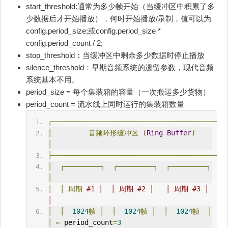
start_threshold:通常为多少帧开始（当缓冲区中积累了多
少数据后才开始播放），何时开始播放/录制，值可以为
config.period_size;或config.period_size *
config.period_count / 2;
stop_threshold：当缓冲区中剩余多少数据时停止播放
silence_threshold：早期音频系统的遗留参数，现代音频
系统基本不用。
period_size = 每个集装箱的容量（一次搬运多少货物）
period_count = 流水线上同时运行的集装箱数量
┌─────────────────────────────────────────┐
│
音频环形缓冲区
(
Ring
Buffer
)
│
├─────────────────────────────────────────┤
│
┌─────────┐
┌─────────┐
┌─────────┐
│
│
│
周期
#1 │  │ 周期 #2 │   │ 周期 #3 │  
│
│
│
1024
帧
│
│
1024
帧
│
│
1024
帧
│
│
←
 period_count
=
3