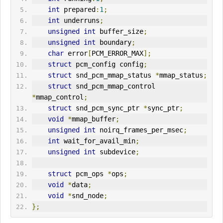
int
 prepared
:
1
;
int
 underruns
;
unsigned
int
 buffer_size
;
unsigned
int
 boundary
;
char
 error
[
PCM_ERROR_MAX
];
struct
 pcm_config config
;
struct
 snd_pcm_mmap_status 
*
mmap_status
;
struct
 snd_pcm_mmap_control 
*
mmap_control
;
struct
 snd_pcm_sync_ptr 
*
sync_ptr
;
void
*
mmap_buffer
;
unsigned
int
 noirq_frames_per_msec
;
int
 wait_for_avail_min
;
unsigned
int
 subdevice
;
struct
 pcm_ops 
*
ops
;
void
*
data
;
void
*
snd_node
;
};