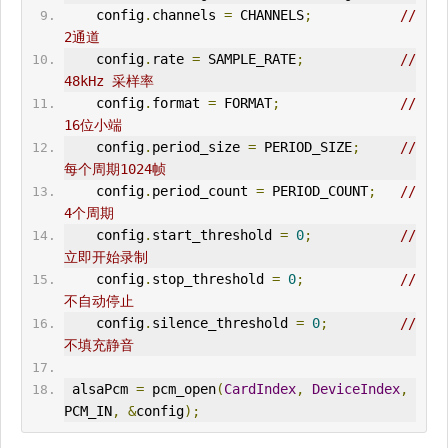
    config
.
channels 
=
 CHANNELS
;
// 
2通道
    config
.
rate 
=
 SAMPLE_RATE
;
// 
48kHz 采样率
    config
.
format 
=
 FORMAT
;
// 
16位小端
    config
.
period_size 
=
 PERIOD_SIZE
;
// 
每个周期1024帧
    config
.
period_count 
=
 PERIOD_COUNT
;
// 
4个周期
    config
.
start_threshold 
=
0
;
// 
立即开始录制
    config
.
stop_threshold 
=
0
;
// 
不自动停止
    config
.
silence_threshold 
=
0
;
// 
不填充静音
 alsaPcm 
=
 pcm_open
(
CardIndex
,
DeviceIndex
,
PCM_IN
,
&
config
);