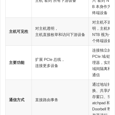
主机“看到”所有下游设备
只“看到”NT
B 本身作为
终端设备
对主机不透
对主机透明，
明，主机将
主机可见性
主机直接枚举和访问下游设备
NTB 视为一
个终端设备
连接独立的
PCIe 域/处
扩展 PCIe 总线，
主要功能
理器，实现
连接更多设备
域间隔离和
通信
通过地址转
换、共享内
存窗口、Scr
通信方式
直接路由事务
atchpad 和
Doorbell 寄