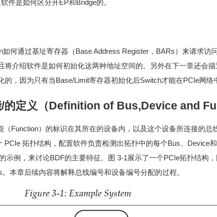
e），以及软件是如何区分开EP和Bridge的。
n如何通过基址寄存器（Base Address Register，BARs）来请求
介绍软件是如何初始化这两种地址空间的。另外在下一章还会描述Bridge
因为只有当Base/Limit寄存器初始化后Switch才能在PCIe网
定义（Definition of Bus,Device and Fu
e功能（Function）的标识在其所在的设备内，以及这个设备所连接
 PCIe 拓扑结构，配置软件负责检测出拓扑中的每个Bus、Device和F
扑的示例，来讨论BDF的主要特征。图 3‑1展示了一个PCIe拓扑结
unctions。本章后续内容将解释总线编号和设备编号分配的过程。