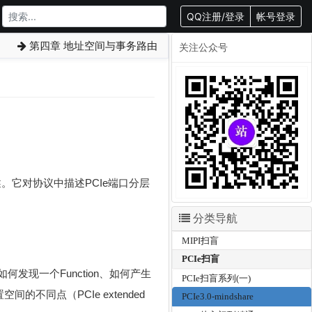
QQ注册/登录
帐号登录
第四章 地址空间与事务路由
关注公众号
概述。它对协议中描述PCIe端口分层
分类导航
MIPI扫盲
PCIe扫盲
何发现一个Function、如何产生
PCIe扫盲系列(一)
配置空间的不同点（PCIe extended
PCIe3.0-mindshare