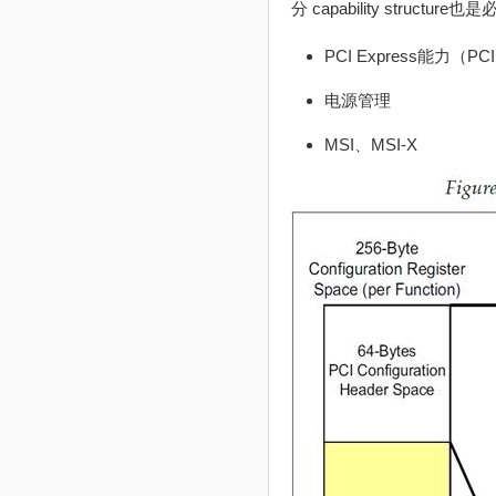
分 capability struc
PCI Express能力（PCI E
电源管理
MSI、MSI-X