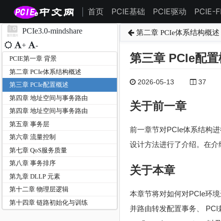
首页
PCIE基础
PCIE驱动
PCIE-
|
PCIe3.0-mindshare
第二章 PCIe体系结构概述
+
-
第三章 PCIe配
PCIE第一章 背景
第二章 PCIe体系结构概述
2026-05-13
37
第三章 PCIe配置概述
第四章 地址空间与事务路由
关于前一章
第四章 地址空间与事务路由
第五章 事务层
前一章节对PCIe体系结构进行
第六章 流量控制
设计方法进行了介绍。在介
第七章 QoS服务质量
第八章 事务排序
关于本章
第九章 DLLP 元素
第十二章 物理层逻辑
本章节将对如何对PCIe环境
第十四章 链路初始化与训练
并路由转发配置事务、 PCI兼容配置