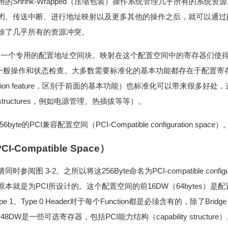
Shrink-Wrapped（压缩包装）操作系统管理几乎所有的系统资
闭、传送中断、进行地址映射以及更多其他的操作之后，就可以通过
除了几乎所有的资源冲突。
都定义了一个专用的配置地址空间块。映射在这个配置空间中的寄存器们使得软
进行一般操作和状态检查。大多数需要标准化的基本功能都存在于配置寄存器
ion feature，区别于前面的基本功能）也标准化可以带来很多好
ty structures，例如电源管理、热插拔等等）。
yte的PCI兼容配置空间（PCI-Compatible configuration space）
I-Compatible Space）
 3‑2。之所以将这256Byte命名为PCI-compatible configur
就是为PCI所设计的。这个配置空间的前16DW（64bytes）是配
pe 1。Type 0 Header对于每个Function都是必须含有的，除了Bridge
的48DW是一些可选寄存器，包括PCI能力结构（capability structure）