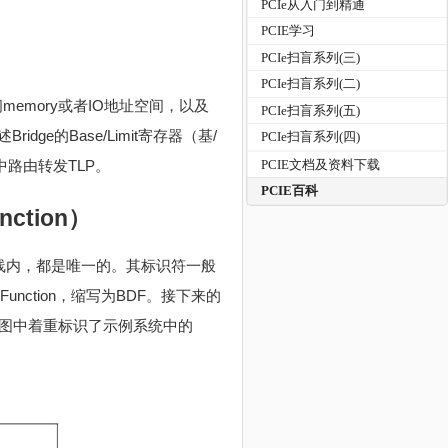
PCIe从入门到精通
PCIE学习
PCIe扫盲系列(三)
PCIe扫盲系列(二)
访问memory或者IO地址空间，以及
PCIe扫盲系列(五)
的Base/Limit寄存器（基/
PCIe扫盲系列(四)
络中路由转发TLP。
PCIE文档及资料下载
PCIE百科
nction）
的总线内，都是唯一的。其标识符一般
unction，缩写为BDF。接下来的
构，图中着重标识了示例系统中的