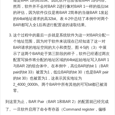
做是BAR 1的高32bit。因此软件也会读取BAR 2的内容。
然而，软件并不会对BAR 2进行像对BAR 1一样的低位bit
的评估，因为软件仅仅是将BAR 2简单的当做BAR 1发起
的64bit地址请求的高32bit。表 4‑2中总结了本例中对两个
BAR都写入全1后再进行配置读的读取结果。
这个过程中的最后一步就是系统软件为这一对BAR分配一
个地址范围，因为对于软件来说现在已经知道了这一对
BAR请求的地址空间的大小和类型。图 4‑5的（3）中展
示了这两个BAR处于第三阶段的样子，软件已经通过两次
配置写操作将分配的地址区域的64bit起始地址写入BAR 1
与BAR 2的组合体中。在本例中，高位BAR的bit 1（BAR
pair的bit 33）被置为1，低位BAR的bit 30（也是BAR pair
的bit 30）也被置为1，这表示其实地址为
2_4000_0000h。两个BAR中所有其他的可写bit都已被清
零。
到这里为止，BAR Pair（BAR 1和BAR 2）的配置就已经完成
了。一旦软件启用了命令寄存器（Command register，偏移