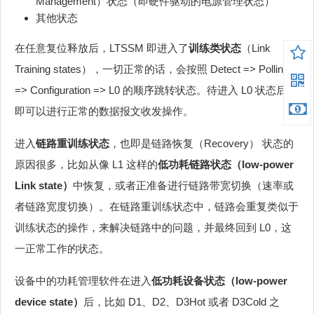
Management）状态（即硬件驱动的电源管理状态）
其他状态
在任意复位释放后，LTSSM 即进入了
训练类状态
（Link
Training states），一切正常的话，会按照 Detect => Polling
=> Configuration => L0 的顺序跳转状态。待进入 L0 状态后，
即可以进行正常的数据报文收发操作。
进入
链路重训练状态
，也即是链路恢复（Recovery） 状态的
原因很多，比如从像 L1 这样的
低功耗链路状态（low-power
Link state）
中恢复，或者正准备进行链路带宽切换（速率或
者链路宽度切换）。在链路重训练状态中，链路会重复类似于
训练状态的操作，来解决链路中的问题，并最终回到 L0，这
一正常工作的状态。
设备中的功耗管理软件在进入
低功耗设备状态（low-power
device state）
后，比如 D1、D2、D3Hot 或者 D3Cold 之