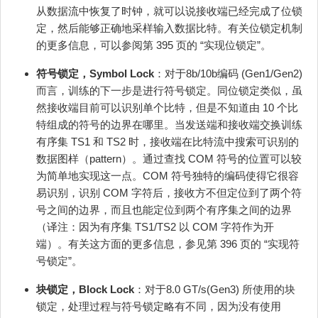
从数据流中恢复了时钟，就可以说接收端已经完成了位锁
定，然后能够正确地采样输入数据比特。有关位锁定机制
的更多信息，可以参阅第 395 页的 “实现位锁定”。
符号锁定，Symbol Lock
：对于8b/10b编码 (Gen1/Gen2)
而言，训练的下一步是进行符号锁定。同位锁定类似，虽
然接收端目前可以识别单个比特，但是不知道由 10 个比
特组成的符号的边界在哪里。当发送端和接收端交换训练
有序集 TS1 和 TS2 时，接收端在比特流中搜索可识别的
数据图样（pattern）。通过查找 COM 符号的位置可以较
为简单地实现这一点。COM 符号独特的编码使得它很容
易识别，识别 COM 字符后，接收方不但定位到了两个符
号之间的边界，而且也能定位到两个有序集之间的边界
（译注：因为有序集 TS1/TS2 以 COM 字符作为开
端）。有关这方面的更多信息，参见第 396 页的 “实现符
号锁定”。
块锁定，Block Lock
：对于8.0 GT/s(Gen3) 所使用的块
锁定，处理过程与符号锁定略有不同，因为没有使用