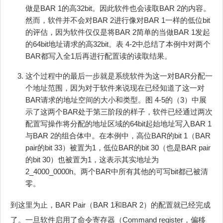
做是BAR 1的高32bit。因此软件也会读取BAR 2的内容。
然而，软件并不会对BAR 2进行像对BAR 1一样的低位bit
的评估，因为软件仅仅是将BAR 2简单的当做BAR 1发起
的64bit地址请求的高32bit。表 4‑2中总结了本例中对两个
BAR都写入全1后再进行配置读的读取结果。
这个过程中的最后一步就是系统软件为这一对BAR分配一
个地址范围，因为对于软件来说现在已经知道了这一对
BAR请求的地址空间的大小和类型。图 4‑5的（3）中展
示了这两个BAR处于第三阶段的样子，软件已经通过两次
配置写操作将分配的地址区域的64bit起始地址写入BAR 1
与BAR 2的组合体中。在本例中，高位BAR的bit 1（BAR
pair的bit 33）被置为1，低位BAR的bit 30（也是BAR pair
的bit 30）也被置为1，这表示其实地址为
2_4000_0000h。两个BAR中所有其他的可写bit都已被清
零。
到这里为止，BAR Pair（BAR 1和BAR 2）的配置就已经完成
了。一旦软件启用了命令寄存器（Command register，偏移