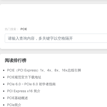
有的通道数，这是决定数据传
输速率的关键因素 - 数量越
高，潜在速度越快。相反，
M.2 Gen 4 是直接与主板连
接的内部扩展卡和连接器的规
热门搜索：
PCIE
范，可提供前所未有的数据速
度、低延迟和能效。了解
PCIe 卡的功能和潜力对于最
大限度地提高系统性能至关重
要，使其成为任何高性能计算
设置中不可或缺的工具包。
阅读排行榜
PCIE（PCI Express）1x、4x、8x、16x总线引脚
PCIE规范官方下载地址
PCIe 6.0 – PCIe 6.0 初学者指南
PCI Express x16 简介
PCIE基础概述
PCIe简介