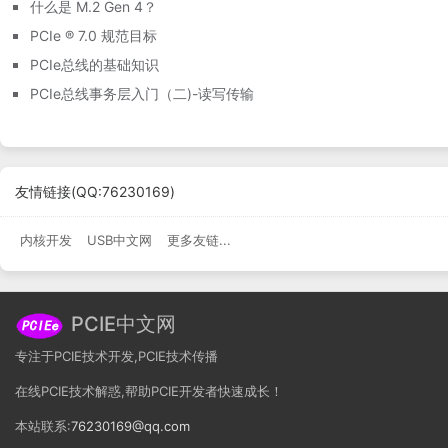
什么是 M.2 Gen 4？
PCIe ® 7.0 规范目标
PCIe总线的基础知识
PCIe总线事务层入门（二)-读写传输
友情链接
(QQ:76230169)
内核开发
USB中文网
更多友链...
PCIE中文网
专注于PCIE技术开发,PCIE技术传播
在线PCIE技术解惑,帮助PCIE开发者快速成长！
本站联系:
76230169@qq.com