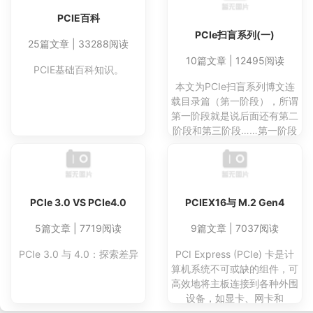
PCIE百科
PCIe扫盲系列(一)
25篇文章 | 33288阅读
10篇文章 | 12495阅读
PCIE基础百科知识。
本文为PCIe扫盲系列博文连
载目录篇（第一阶段），所谓
第一阶段就是说后面还有第二
阶段和第三阶段……第一阶段
主要是介绍PCIe总线的发展
历史与展望，PCI总线和PCI-
X总线的简要回顾，PCIe总线
的体系结构入门，PCIe总线
PCIe 3.0 VS PCIe4.0
PCIEX16与 M.2 Gen4
的事务层、数据链路层，物理
层入门；最后以一个简单的例
5篇文章 | 7719阅读
9篇文章 | 7037阅读
子进行总结与回顾。
PCIe 3.0 与 4.0：探索差异
PCI Express (PCIe) 卡是计
算机系统不可或缺的组件，可
高效地将主板连接到各种外围
设备，如显卡、网卡和
SSD。术语“x16”是指插槽拥