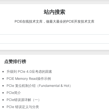
介、数据链路层包
（DLLP）、Ack/Nak 机制详
站内搜索
解和物理层逻辑子层基础等。
PCIE在线技术文库，做最大最全的PCIE开发技术文库
点赞排行榜
升级到 PCIe 4.0应考虑的因素
PCIE Memory Read操作示例
PCIe 复位机制介绍（Fundamental & Hot）
PCIe简介
PCIe错误源详解（一）
PCIe 错误定义与分类